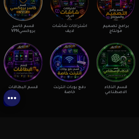
برامج تصميم
اشتراكات شاشات
قسم كاسر
مونتاج
لايف
بروكسيVPN
قسم الذكاء
دفع بوبات انترنت
قسم البطاقات
الاصطناعي
خاصة
2026©
Action Cash