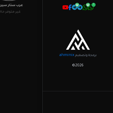
1
عرب ستار سيرفر
غير متوفر حالي
ahminix
برمجة وتصميم
2026©